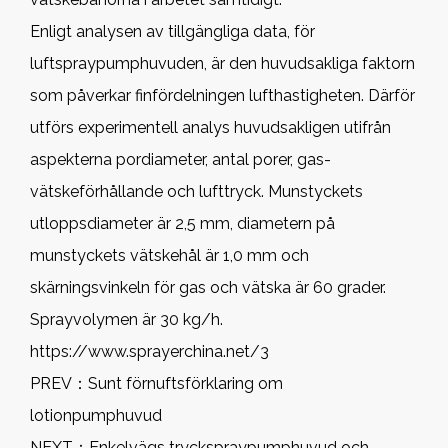
Enligt analysen av tillgängliga data, för
luftspraypumphuvuden, är den huvudsakliga faktorn
som påverkar finfördelningen lufthastigheten. Därför
utförs experimentell analys huvudsakligen utifrån
aspekterna pordiameter, antal porer, gas-
vätskeförhållande och lufttryck. Munstyckets
utloppsdiameter är 2,5 mm, diametern på
munstyckets vätskehål är 1,0 mm och
skärningsvinkeln för gas och vätska är 60 grader.
Sprayvolymen är 30 kg/h.
https://www.sprayerchina.net/3
PREV：
Sunt förnuftsförklaring om
lotionpumphuvud
NEXT：
Enkelvägs tryckspraypumphuvud och