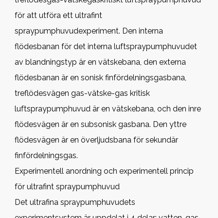
för att utföra ett ultrafint
spraypumphuvudexperiment. Den interna
flödesbanan för det interna luftspraypumphuvudet
av blandningstyp är en vätskebana, den externa
flödesbanan är en sonisk finfördelningsgasbana,
treflödesvägen gas-vätske-gas kritisk
luftspraypumphuvud är en vätskebana, och den inre
flödesvägen är en subsonisk gasbana. Den yttre
flödesvägen är en överljudsbana för sekundär
finfördelningsgas.
Experimentell anordning och experimentell princip
för ultrafint spraypumphuvud
Det ultrafina spraypumphuvudets
experimentsystem är uppdelat i 4 delar: vatten, gas,