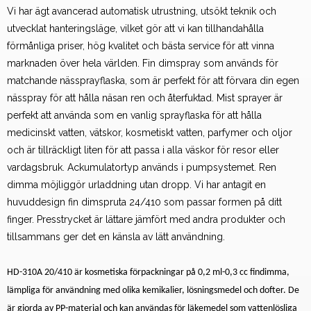
Vi har ägt avancerad automatisk utrustning, utsökt teknik och
utvecklat hanteringsläge, vilket gör att vi kan tillhandahålla
förmånliga priser, hög kvalitet och bästa service för att vinna
marknaden över hela världen. Fin dimspray som används för
matchande nässprayflaska, som är perfekt för att förvara din egen
nässpray för att hålla näsan ren och återfuktad. Mist sprayer är
perfekt att använda som en vanlig sprayflaska för att hålla
medicinskt vatten, vätskor, kosmetiskt vatten, parfymer och oljor
och är tillräckligt liten för att passa i alla väskor för resor eller
vardagsbruk. Ackumulatortyp används i pumpsystemet. Ren
dimma möjliggör urladdning utan dropp. Vi har antagit en
huvuddesign fin dimspruta 24/410 som passar formen på ditt
finger. Presstrycket är lättare jämfört med andra produkter och
tillsammans ger det en känsla av lätt användning.
HD-310A 20/410 är kosmetiska förpackningar på 0,2 ml-0,3 cc findimma,
lämpliga för användning med olika kemikalier, lösningsmedel och dofter. De
är gjorda av PP-material och kan användas för läkemedel som vattenlösliga