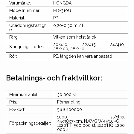
Varumärke:
HONGDA
Modellnummer:
HD-310G
Material:
PP
Urladdningshastigh
0,20-0,30 ml/T
et:
Färg:
Vilken som helst är ok
20/410, 22/415, 24/410,
Stängningsstorlek:
28/400, 28/410
Rör:
PE, längden kan vara anpassad
Betalnings- och fraktvillkor:
Minimum antal:
30 000 st
Pris:
Förhandling
HS-kod:
9616100000
1000 st/ctns,
45x38x33cm, N.W/G.W=9/10KG
Förpackningsdetaljer:
1x20'FT=500 000 st, 1x40'HQ=1200
000 st